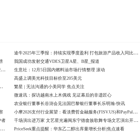
财经
环球
涨幅
报收
途牛2025年三季报：持续实现季度盈利 打包旅游产品收入同比增长超12%
榜
我国成功发射交通VDES卫星A星、B星_报道
ESG领域再获殊荣 以可持续发展赋能文旅新生态 | 祥源文旅荣膺 “上市公司ESG价值传递奖”|焦点速看
生意社：12月5日国内燃料油市场行情整理 滚动
高盛上调美光科技目标价至205美元
姆节！接收这份来自雪域高原的“限定祝福”-即时看
繁星 | 无法沟通的小美同学 焦点关注
微速讯：探访越南水上木偶戏 见证幕后的非遗匠心
农业银行董事长谷澍会见法国巴黎银行董事长乐明瀚-快讯
小摩2026支付行业展望：看淡费哲金融服务(FISV.US)和PayPal(PYPL.US) 押注Toast(TOST.US)增长潜力
察
千场演出进万家 文艺星光遍闽东宁德畲族歌舞专场文艺演出开演|每日视点
护者
【地评线】桂声网评：这趟开往暖冬的列车，为“银发浪潮”探新路_焦点热闻
PriceSeek重点提醒：华东乙二醇出库量增长分析|焦点速看