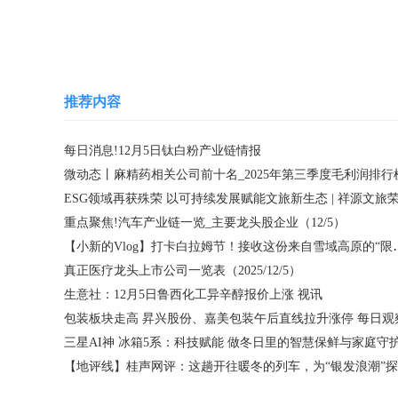
关键词：
上涨
股价
伦敦
下跌
集团
股市
推荐内容
每日消息!12月5日钛白粉产业链情报
微动态丨麻精药相关公司前十名_2025年第三季度毛利润排行
重点聚焦!汽车产业链一览_主要龙头股企业（12/5）
【小新的Vlog】打卡白拉
真正医疗龙头上市公司一览表（2025/12/5）
生意社：12月5日鲁西化工异辛醇报价上涨 视讯
包装板块走高 昇兴股份、嘉美包装午后直线拉升涨停 每日观
三星AI神 冰箱5系：科技赋能 做冬日里的智慧保鲜与家庭守