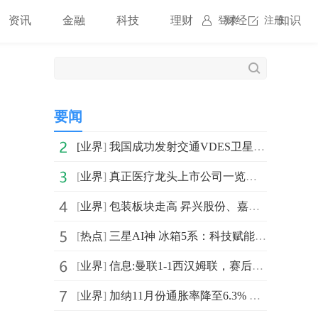
资讯
金融
科技
理财
财经
知识
登录
注册
要闻
[
业界
]
我国成功发射交通VDES卫星A星、B星_报道
[
业界
]
真正医疗龙头上市公司一览表（2025/12/5）
[
业界
]
包装板块走高 昇兴股份、嘉美包装午后直线拉升涨停 每日观察
[
热点
]
三星AI神 冰箱5系：科技赋能 做冬日里的智慧保鲜与家庭守护者
[
业界
]
信息:曼联1-1西汉姆联，赛后评分：不是达洛特第一，西汉姆联29号第一
[
业界
]
加纳11月份通胀率降至6.3% 焦点滚动