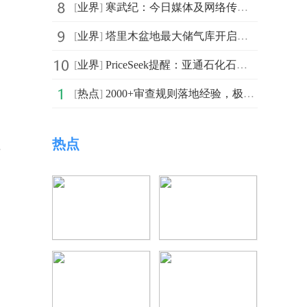
[
业界
]
寒武纪：今日媒体及网络传播的关于公司产品等相关信息，均为误导市场的不实信息
[
业界
]
塔里木盆地最大储气库开启今冬供气-今头条
[
业界
]
PriceSeek提醒：亚通石化石油焦报价上调80元
[
热点
]
2000+审查规则落地经验，极小易如何让大型企业用好合同AI审查？
热点
产