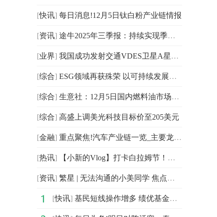
[
快讯
]
每日消息!12月5日钛白粉产业链情报
[
资讯
]
途牛2025年三季报：持续实现季度盈利 打包旅游产品收入同比增长超12%
[
业界
]
我国成功发射交通VDES卫星A星、B星_报道
[
综合
]
ESG领域再获殊荣 以可持续发展赋能文旅新生态 | 祥源文旅荣膺 “上市公司ESG价值传递奖”|焦点速看
[
综合
]
生意社：12月5日国内燃料油市场行情整理 滚动
[
综合
]
高盛上调美光科技目标价至205美元
[
金融
]
重点聚焦!汽车产业链一览_主要龙头股企业（12/5）
[
热讯
]
【小新的Vlog】打卡白拉姆节！接收这份来自雪域高原的“限定祝福”-即时看
[
资讯
]
繁星 | 无法沟通的小美同学 焦点关注
[
快讯
]
基民短线操作增多 绩优基金C份额规模飙升-头条焦点